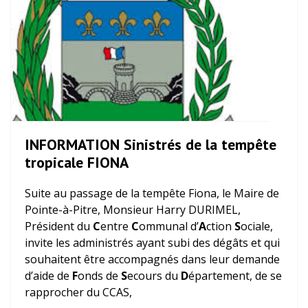
INFORMATION Sinistrés de la tempête
tropicale FIONA
Suite au passage de la tempête Fiona, le Maire de
Pointe-à-Pitre, Monsieur Harry DURIMEL,
Président du
C
entre
C
ommunal d’
A
ction
S
ociale,
invite les administrés ayant subi des dégâts et qui
souhaitent être accompagnés dans leur demande
d’aide de
F
onds de
S
ecours du
D
épartement, de se
rapprocher du CCAS,