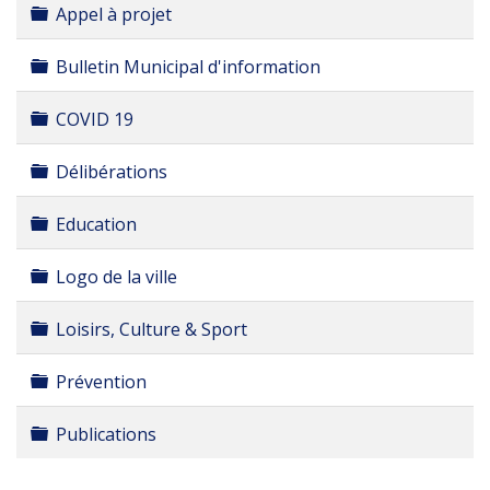
Dossier
Appel à projet
Dossier
Bulletin Municipal d'information
Dossier
COVID 19
Dossier
Délibérations
Dossier
Education
Dossier
Logo de la ville
Dossier
Loisirs, Culture & Sport
Dossier
Prévention
Dossier
Publications