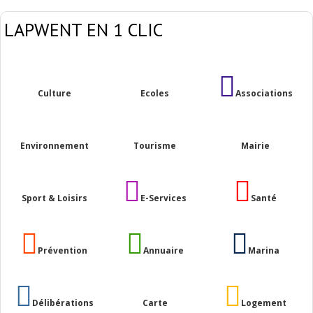
LAPWENT EN 1 CLIC
Culture
Ecoles
Associations
Environnement
Tourisme
Mairie
Sport & Loisirs
E-Services
Santé
Prévention
Annuaire
Marina
Délibérations
Carte
Logement