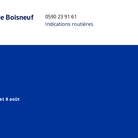
xe Boisneuf
0590 23 91 61
Indications routières
et 8 août