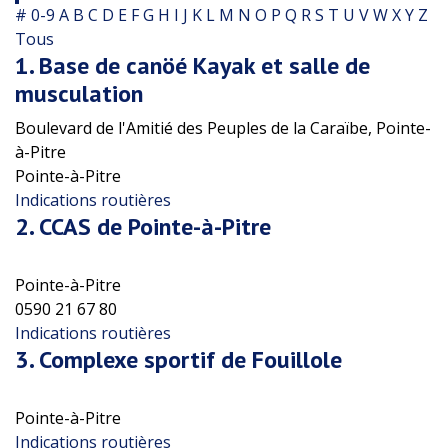
#
0-9
A
B
C
D
E
F
G
H
I
J
K
L
M
N
O
P
Q
R
S
T
U
V
W
X
Y
Z
Tous
1.
Base de canöé Kayak et salle de
musculation
Boulevard de l'Amitié des Peuples de la Caraïbe, Pointe-
à-Pitre
Pointe-à-Pitre
Indications routières
2.
CCAS de Pointe-à-Pitre
Pointe-à-Pitre
0590 21 67 80
Indications routières
3.
Complexe sportif de Fouillole
Pointe-à-Pitre
Indications routières