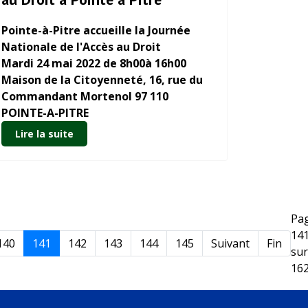
Pointe-à-Pitre accueille la Journée
Nationale de l'Accès au Droit
Mardi 24 mai 2022 de 8h00à 16h00
Maison de la Citoyenneté, 16, rue du
Commandant Mortenol 97 110
POINTE-A-PITRE
Lire la suite
Pa
14
140
141
142
143
144
145
Suivant
Fin
sur
16