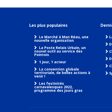
Les plus populaires
Derni
Le Marché à Man Réau, une
L
nouvelle organisation
E
La Poste Relais Urbain, un
nouvel outil au service des
C
Pointois
E
1 jour, 1 acteur
C
La convention globale
territoriale, de belles actions à
S
venir !
Les festivités
carnavalesques 2022,
programme des jours gras