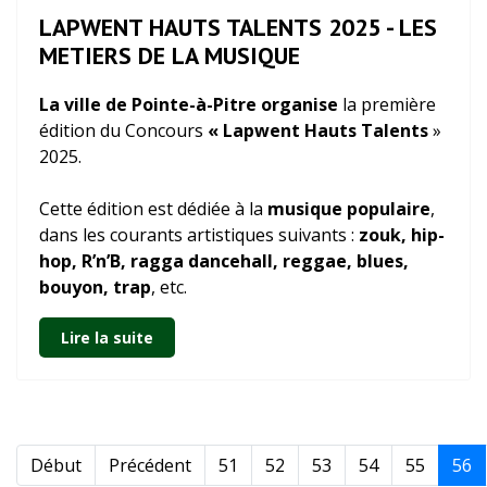
LAPWENT HAUTS TALENTS 2025 - LES
METIERS DE LA MUSIQUE
La ville de Pointe-à-Pitre organise
la première
édition du Concours
« Lapwent Hauts Talents
»
2025.
Cette édition est dédiée à la
musique populaire
,
dans les courants artistiques suivants :
zouk, hip-
hop, R’n’B, ragga dancehall, reggae, blues,
bouyon, trap
, etc.
Lire la suite
Début
Précédent
51
52
53
54
55
56