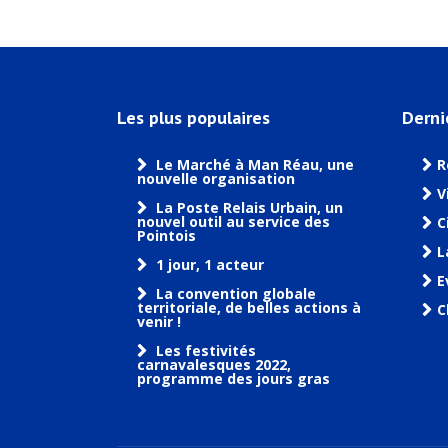
Les plus populaires
Derni
Le Marché à Man Réau, une
R
nouvelle organisation
V
La Poste Relais Urbain, un
nouvel outil au service des
C
Pointois
L
1 jour, 1 acteur
E
La convention globale
territoriale, de belles actions à
C
venir !
Les festivités
carnavalesques 2022,
programme des jours gras