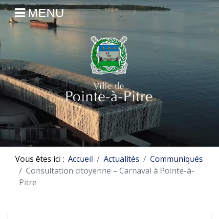
MENU
Vous êtes ici :
Accueil
Actualités
Communiqués
Consultation citoyenne – Carnaval à Pointe-à-
Pitre