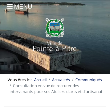
MENU
Vous êtes ici :
Accueil
Actualités
Communiqués
Consultation en vue de recruter des
intervenants pour ses Ateliers d'arts et d'artisanat