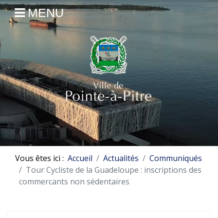
MENU
Vous êtes ici :
Accueil
Actualités
Communiqués
Tour Cycliste de la Guadeloupe : inscriptions des
commercants non sédentaires