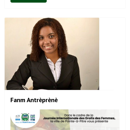
Fanm Antrèprènè