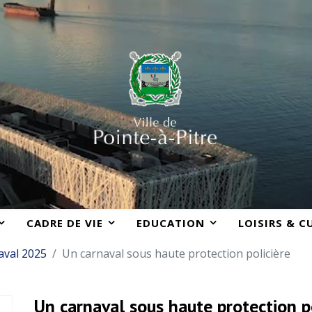
CADRE DE VIE
EDUCATION
LOISIRS & C
aval 2025
Un carnaval sous haute protection policière
Un carnaval sous haute protection p