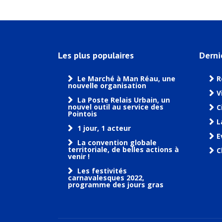
Les plus populaires
Derni
Le Marché à Man Réau, une
R
nouvelle organisation
V
La Poste Relais Urbain, un
nouvel outil au service des
C
Pointois
L
1 jour, 1 acteur
E
La convention globale
territoriale, de belles actions à
C
venir !
Les festivités
carnavalesques 2022,
programme des jours gras