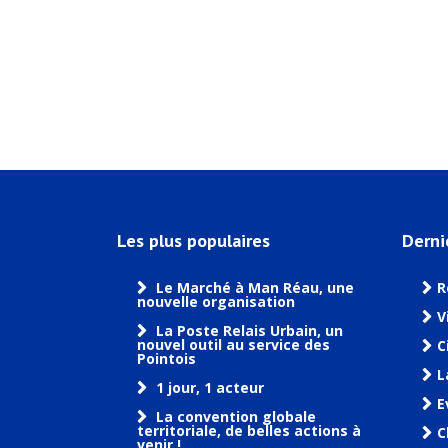
Les plus populaires
Derni
Le Marché à Man Réau, une
R
nouvelle organisation
V
La Poste Relais Urbain, un
nouvel outil au service des
C
Pointois
L
1 jour, 1 acteur
E
La convention globale
territoriale, de belles actions à
C
venir !