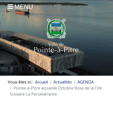
MENU
Vous êtes ici :
Accueil
Actualités
AGENDA
Pointe-à-Pitre accueille Octobre Rose de la Cité
Scolaire La Persévérance