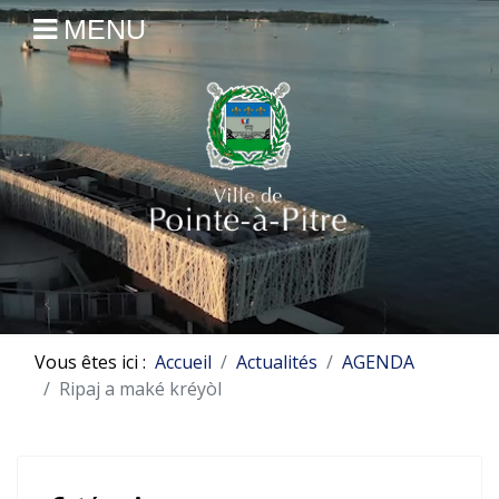
MENU
Vous êtes ici :
Accueil
Actualités
AGENDA
Ripaj a maké kréyòl