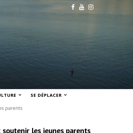
ULTURE
SE DÉPLACER
nes parents
t soutenir les jeunes parents