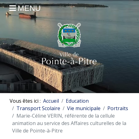
MENU
Vous êtes ici :
Accueil
Education
Transport Scolaire
Vie municipale
Portraits
Marie-Céline VERIN, référente de la cellule
animation au service des Affaires culturelles de la
Ville de Pointe-à-Pitre