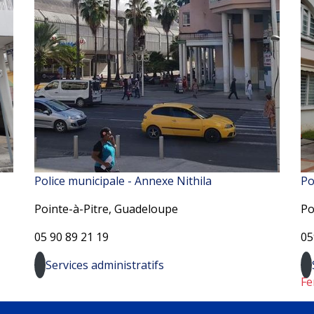
Police municipale - Annexe Nithila
Po
Pointe-à-Pitre, Guadeloupe
Po
05 90 89 21 19
05
Services administratifs
Fe