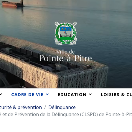
CADRE DE VIE
EDUCATION
LOISIRS & C
curité & prévention
Délinquance
té et de Prévention de la Délinquance (CLSPD) de Pointe-à-Pi