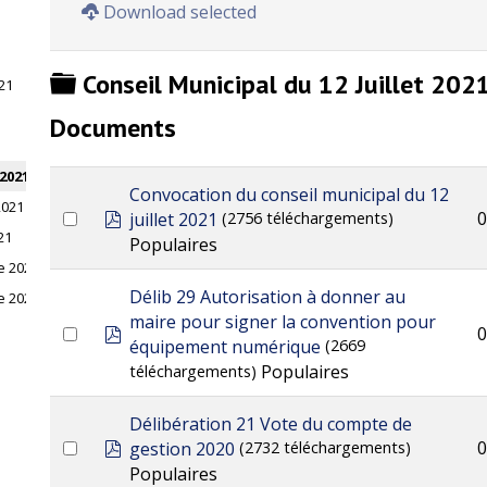
Download selected
Dossier
Conseil Municipal du 12 Juillet 202
21
Documents
 2021
Convocation du conseil municipal du 12
2021
pdf
0
juillet 2021
(2756 téléchargements)
21
Populaires
e 2021
Délib 29 Autorisation à donner au
e 2021
maire pour signer la convention pour
pdf
0
équipement numérique
(2669
Populaires
téléchargements)
Délibération 21 Vote du compte de
pdf
0
gestion 2020
(2732 téléchargements)
Populaires