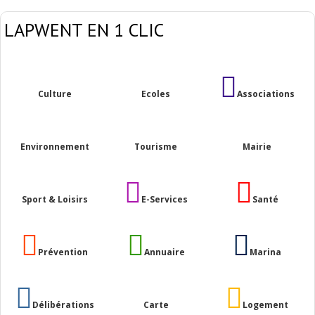
LAPWENT EN 1 CLIC
Culture
Ecoles
Associations
Environnement
Tourisme
Mairie
Sport & Loisirs
E-Services
Santé
Prévention
Annuaire
Marina
Délibérations
Carte
Logement