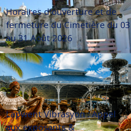
Horaires d'ouverture et de
fermeture du Cimetière du 03
au 31 Août 2026
Lapwent Vibrasyon : Appel
aux exposants &