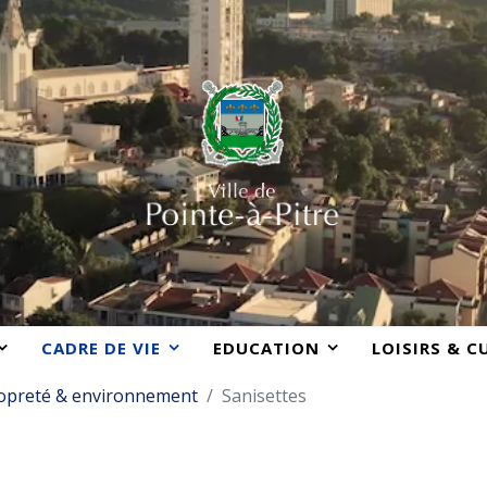
CADRE DE VIE
EDUCATION
LOISIRS & C
opreté & environnement
Sanisettes